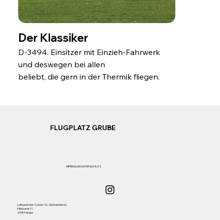
Der Klassiker
D-3494. Einsitzer mit Einzieh-Fahrwerk
und deswegen bei allen
beliebt, die gern in der Thermik fliegen.
FLUGPLATZ GRUBE
IMPRESSUM
I
DATENSCHUTZ
Luftsportclub "Condor" Kr. Ostholstein e.V.
Fährkamp 11
23749 Grube